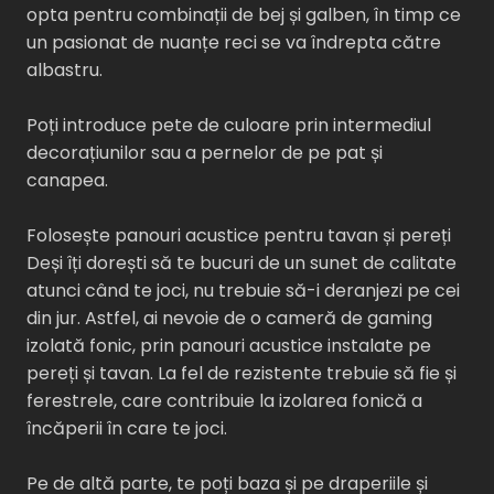
opta pentru combinații de bej și galben, în timp ce
un pasionat de nuanțe reci se va îndrepta către
albastru.
Poți introduce pete de culoare prin intermediul
decorațiunilor sau a pernelor de pe pat și
canapea.
Folosește panouri acustice pentru tavan și pereți
Deși îți dorești să te bucuri de un sunet de calitate
atunci când te joci, nu trebuie să-i deranjezi pe cei
din jur. Astfel, ai nevoie de o cameră de gaming
izolată fonic, prin panouri acustice instalate pe
pereți și tavan. La fel de rezistente trebuie să fie și
ferestrele, care contribuie la izolarea fonică a
încăperii în care te joci.
Pe de altă parte, te poți baza și pe draperiile și