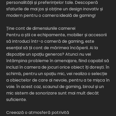
personalității și preferințelor tale. Descoperă
sfaturile de mai jos și obține un design inovativ și
modern pentru o camera ideală de gaming!
Ține cont de dimensiunile camerei
Pentru a știi ce echipamente, mobilier și accesorii
să introduci într-o cameră de gaming, este
esențial să ții cont de mărimea încăperii. Ai la
dispoziție un spațiu generos? Atunci nu vei
întâmpina probleme în amenajare, fiind capabil să
incluzi în camera de jocuri orice obiect îți dorești. În
schimb, pentru un spațiu mic, vei realiza o selecție
a obiectelor de care ai nevoie, pentru a te mișca în
voie. În acest caz, scaunul de gaming, biroul și un
mic sistem de sonorizare sunt mai mult decât
suficiente.
Creează o atmosferă potrivită