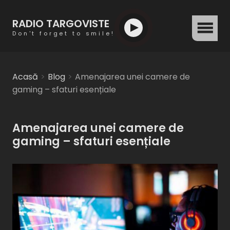
RADIO TARGOVISTE
menu
Don't forget to smile!
Acasă
Blog
Amenajarea unei camere de
gaming – sfaturi esențiale
Amenajarea unei camere de
gaming – sfaturi esențiale