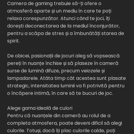
Camera de gaming trebuie să-ți ofere o
atmosferă aparte și un mediu în care te poți
relaxa corespunzător. Atunci când te joci, îți
dorești deconectarea de la mediul înconjurător,
pentru a scăpa de stres și a îmbunătăți starea de
spirit.
De obicei, pasionații de jocuri aleg să vopsească
pereți în nuanțe închise și să plaseze în cameră
surse de lumină difuze, precum veiozele și
lampadarele. Atâta timp cât acestea sunt plasate
strategic, intensitatea luminii va fi potrivită pentru
o încăpere intimă, în care să te bucuri de joc.
Alege gama ideală de culori
Pentru că nuanțele din cameră au rolul de a
completa atmosfera, poate deveni dificil să alegi
culorile. Totuși, dacă îți plac culorile calde, poți