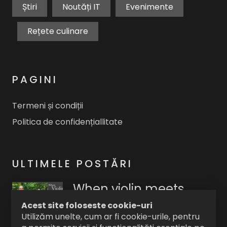
Știri
Noutăți IT
Evenimente
Rețete culinare
PAGINI
Termeni și condiții
Politica de confidențiallitate
ULTIMELE POSTĂRI
When violin meets
guitar @ The Pub –
Acest site foloseste cookie-uri
Universității
Utilizăm unelte, cum ar fi cookie-urile, pentru
Tony
-
2023/08/18