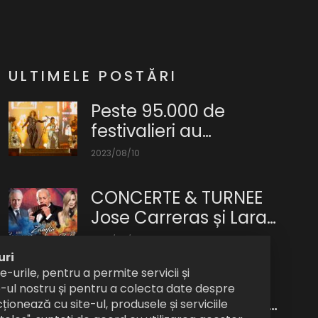
ULTIMELE POSTĂRI
Peste 95.000 de
festivalieri au
participat în prima zi
2023/08/10
UNTOLD 2023
Peste
95.000
CONCERTE & TURNEE
de
Jose Carreras și Lara
fani
Fabian îl omagiază pe
2023/08/10
veniți
Gheorghe Zamfir într-
uri
Maestrul
din
e-urile, pentru a permite servicii și
un concert aniversar
Gheorghe
toată
Lupta telefoanelor
te-ul nostru și pentru a colecta date despre
Zamfir
lumea,
pliabile devine din ce
cționează cu site-ul, produsele și serviciile
va
cei