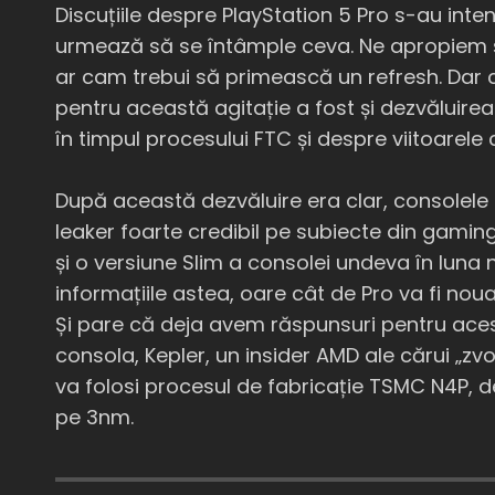
Discuțiile despre PlayStation 5 Pro s-au inte
urmează să se întâmple ceva. Ne apropiem și
ar cam trebui să primească un refresh. Dar 
pentru această agitație a fost și dezvăluirea
în timpul procesului FTC și despre viitoarele 
După această dezvăluire era clar, consolele
leaker foarte credibil pe subiecte din gaming
și o versiune Slim a consolei undeva în luna
informațiile astea, oare cât de Pro va fi no
Și pare că deja avem răspunsuri pentru aces
consola, Kepler, un insider AMD ale cărui „zv
va folosi procesul de fabricație TSMC N4P, d
pe 3nm.