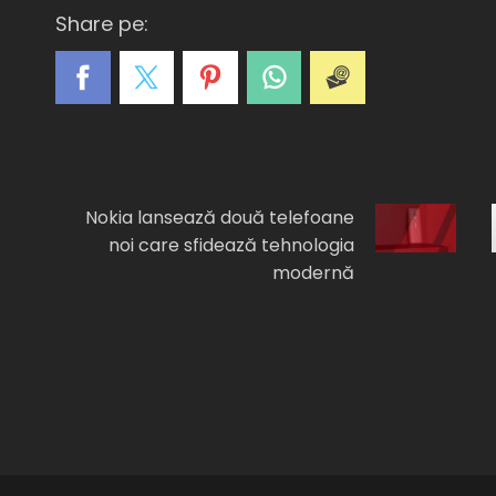
Share pe:
A
C
E
I
F
Nokia lansează două telefoane
noi care sfidează tehnologia
modernă