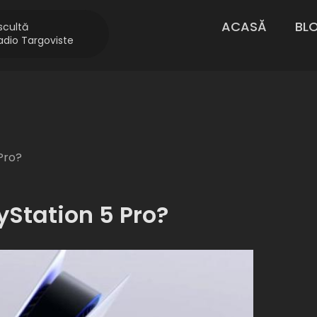
ACASĂ
BL
scultă
adio Targoviste
 Pro?
yStation 5 Pro?