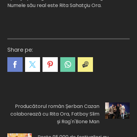
Numele său real este Rita Sahatçiu Ora.
Share pe:
A
C
E
I
F
Producătorul român Șerban Cazan
colaborează cu Rita Ora, Fatboy Slim
și Rag'n'Bone Man