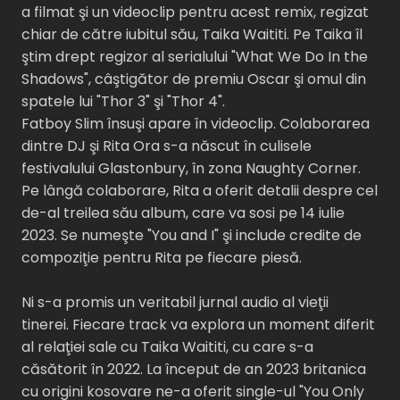
a filmat şi un videoclip pentru acest remix, regizat
chiar de către iubitul său, Taika Waititi. Pe Taika îl
ştim drept regizor al serialului "What We Do In the
Shadows", câştigător de premiu Oscar şi omul din
spatele lui "Thor 3" şi "Thor 4".
Fatboy Slim însuşi apare în videoclip. Colaborarea
dintre DJ şi Rita Ora s-a născut în culisele
festivalului Glastonbury, în zona Naughty Corner.
Pe lângă colaborare, Rita a oferit detalii despre cel
de-al treilea său album, care va sosi pe 14 iulie
2023. Se numeşte "You and I" şi include credite de
compoziţie pentru Rita pe fiecare piesă.
Ni s-a promis un veritabil jurnal audio al vieţii
tinerei. Fiecare track va explora un moment diferit
al relaţiei sale cu Taika Waititi, cu care s-a
căsătorit în 2022. La început de an 2023 britanica
cu origini kosovare ne-a oferit single-ul "You Only