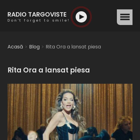
RADIO TARGOVISTE
menu
Don't forget to smile!
Acasă
Blog
Rita Ora a lansat piesa
Rita Ora a lansat piesa