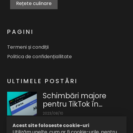
Rețete culinare
PAGINI
Termeni și condiții
Politica de confidențiallitate
ULTIMELE POSTĂRI
Schimbări majore
pentru TikTok în
Europa. Ce vor vedea
2023/08/10
nou utilizatorii
TikTok
Acest site foloseste cookie-uri
efectuează
Facebook le readuce
Utilizăm unelte, cum ar fi cookie-urile, pentru