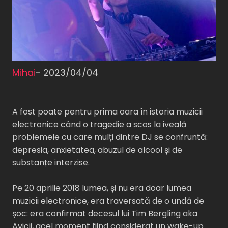
Mihai
-
2023/04/04
A fost poate pentru prima oara în istoria muzicii
electronice când o tragedie a scos la iveală
problemele cu care mulți dintre DJ se confruntă:
depresia, anxietatea, abuzul de alcool și de
substanțe interzise.
Pe 20 aprilie 2018 lumea, și nu era doar lumea
muzicii electronice, era traversată de o undă de
șoc: era confirmat decesul lui Tim Bergling aka
Avicii, acel moment fiind considerat un wake-up