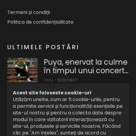
Termeni și condiții
Politica de confidențiallitate
ULTIMELE POSTĂRI
Puya, enervat la culme
în timpul unui concert.
Ce l-a făcut să
Tony
-
2023/08/17
întrerupă show-ul
"Nu
Acest site foloseste cookie-uri
putem
Microfon dinamic
Utilizăm unelte, cum ar fi cookie-urile, pentru
să
a permite servicii și funcționalități esențiale pe
Shure SM7dB pentru
facem
site-ul nostru și pentru a colecta date despre
difuzare, podcasting și
toată
Tony
-
2024/05/18
modul în care vizitatorii interacționează cu
înregistrare.
site-ul, produsele și serviciile noastre. Făcând
Microfon
seara
clic pe "Am înțeles", sunteți de acord cu
dinamic
ce