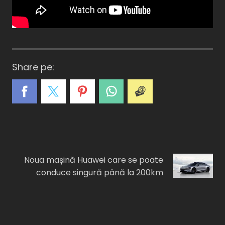
Share pe:
A
C
E
I
F
Noua mașină Huawei care se poate
conduce singură până la 200km