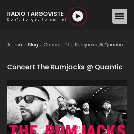
RADIO TARGOVISTE
menu
Don't forget to smile!
Acasă
Blog
Concert The Rumjacks @ Quantic
Concert The Rumjacks @ Quantic