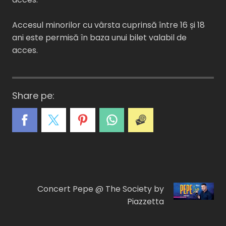
Accesul minorilor cu vârsta cuprinsă între 16 și 18
ani este permisă în baza unui bilet valabil de
acces.
Share pe:
A
C
E
I
F
Concert Pepe @ The Society by
Piazzetta