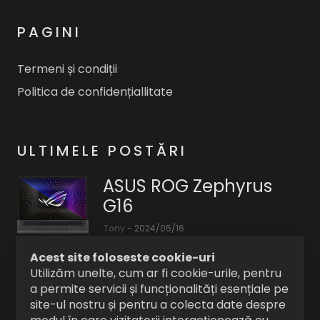
PAGINI
Termeni și condiții
Politica de confidențiallitate
ULTIMELE POSTĂRI
ASUS ROG Zephyrus
G16
Tony
-
2024/05/16
Zephyrus
Acest site foloseste cookie-uri
G16,
Tavi Colen @ Casa cu
Utilizăm unelte, cum ar fi cookie-urile, pentru
cu
a permite servicii și funcționalități esențiale pe
Tei Craiova
un
site-ul nostru și pentru a colecta date despre
GPU
Tony
-
2023/08/18