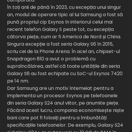
În toți anii de până în 2023, cu excepția unui singur
an, modul de operare tipic al lui Samsung a fost să
pună propriul cip Exynos în interiorul celui mai
recent telefon Galaxy S peste tot, cu excepția
câtorva piețe, cum ar fi America de Nord și China.
Singura excepție a fost seria Galaxy S6 în 2015,
scriu cei de la Phone Arena. În acel an, chipset-ul
Snapdragon 810 a avut o problemă cu
supraîncălzirea, astfel că toate unitățile din seria
Galaxy S6 au fost echipate cu SoC-ul Exynos 7420
pe 14 nm.
Dar Samsung are un motiv întemeiat pentru a
implementa un procesor Exynos pe telefoanele
din seria Galaxy S24 anul viitor, pe anumite piețe.
Făcând acest lucru, compania economisește niște
bani care pot fi folosiți pentru a îmbunătăți
specificațiile telefoanelor. De exemplu, Galaxy S24