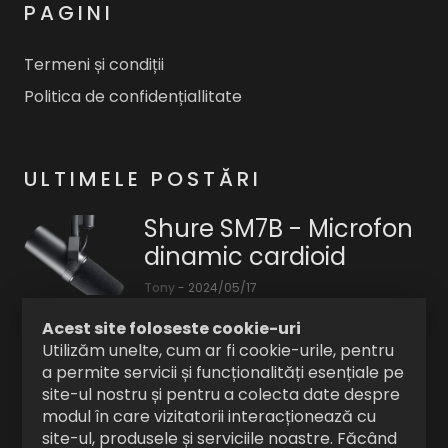
PAGINI
Termeni și condiții
Politica de confidențiallitate
ULTIMELE POSTĂRI
Shure SM7B - Microfon
dinamic cardioid
Tony
-
2024/05/17
Shure
Acest site foloseste cookie-uri
SM7B
Tavi Colen @ Casa cu
Utilizăm unelte, cum ar fi cookie-urile, pentru
-
a permite servicii și funcționalități esențiale pe
Tei Craiova
Microfon
site-ul nostru și pentru a colecta date despre
dinamic
Tony
-
2023/08/18
modul în care vizitatorii interacționează cu
site-ul, produsele și serviciile noastre. Făcând
VINERI
cardioid,