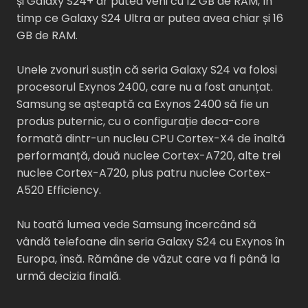
și Galaxy S24+ ar putea veni cu 12 GB de RAM, în
timp ce Galaxy S24 Ultra ar putea avea chiar și 16
GB de RAM.
Unele zvonuri susțin că seria Galaxy S24 va folosi
procesorul Exynos 2400, care nu a fost anunțat.
Samsung se așteaptă ca Exynos 2400 să fie un
produs puternic, cu o configurație deca-core
formată dintr-un nucleu CPU Cortex-X4 de înaltă
performanță, două nuclee Cortex-A720, alte trei
nuclee Cortex-A720, plus patru nuclee Cortex-
A520 Efficiency.
Nu toată lumea vede Samsung încercând să
vândă telefoane din seria Galaxy S24 cu Exynos în
Europa, însă. Rămâne de văzut care va fi până la
urmă decizia finală.