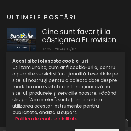
ULTIMELE POSTĂRI
Cine sunt favoriţii la
câştigarea Eurovision
Song Contest 2024?
Tony
-
2024/05/07
Ca
Acest site foloseste cookie-uri
în
Microfon dinamic
Utilizăm unelte, cum ar fi cookie-urile, pentru
fiecare
a permite servicii și funcționalități esențiale pe
Shure SM7dB pentru
an
site-ul nostru și pentru a colecta date despre
difuzare, podcasting și
în
Tony
-
2024/05/18
modul în care vizitatorii interacționează cu
înregistrare.
site-ul, produsele și serviciile noastre. Făcând
Microfon
apropierea
clic pe "Am înțeles", sunteți de acord cu
dinamic
începutului
OnePlus 12 va veni cu o
utilizarea acestor instrumente pentru
Shure
de
baterie de 5.400mAh
publicitate, analiză și suport.
SM7dB
lună
Politica de confidențialitate
pentru
mai,
Tony
-
2023/08/10
Ascunde
Într-
difuzare,
ne