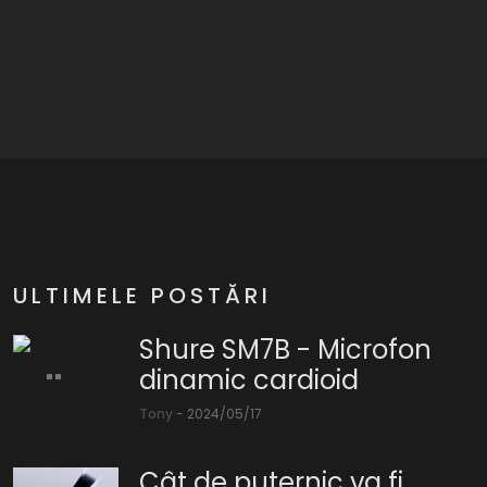
ULTIMELE POSTĂRI
Shure SM7B - Microfon
dinamic cardioid
Tony
-
2024/05/17
Shure
SM7B
Cât de puternic va fi