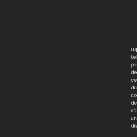
Lu
te
pl
de
ce
du
c
de
să
un
di