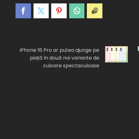
A
C
E
I
F
iPhone 16 Pro ar putea ajunge pe
piață în două noi variante de
culoare spectaculoase