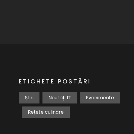
ETICHETE POSTĂRI
Știri
Noutăți IT
Evenimente
Rețete culinare