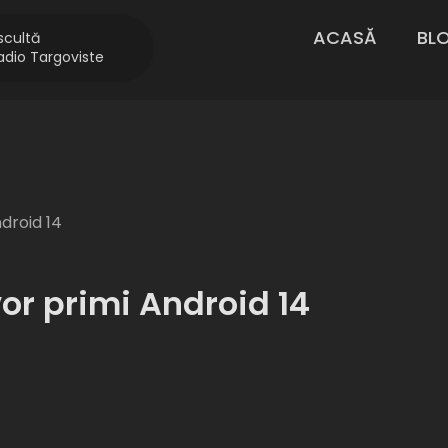
ACASĂ
BL
scultă
adio Targoviste
droid 14
r primi Android 14