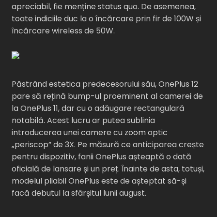
apreciabil, fie menține status quo. De asemenea,
toate indiciile duc la o încărcare prin fir de 100W și
încărcare wireless de 50W.
Păstrând estetica predecesorului său, OnePlus 12
pare să rețină bump-ul proeminent al camerei de
la OnePlus 11, dar cu o adăugare rectangulară
notabilă. Acest lucru ar putea sublinia
introducerea unei camere cu zoom optic
„periscop” de 3X. Pe măsură ce anticiparea crește
pentru dispozitiv, fanii OnePlus așteaptă o dată
oficială de lansare și un preț. Înainte de asta, totuși,
modelul pliabil OnePlus este de așteptat să-și
facă debutul la sfârșitul lunii august.