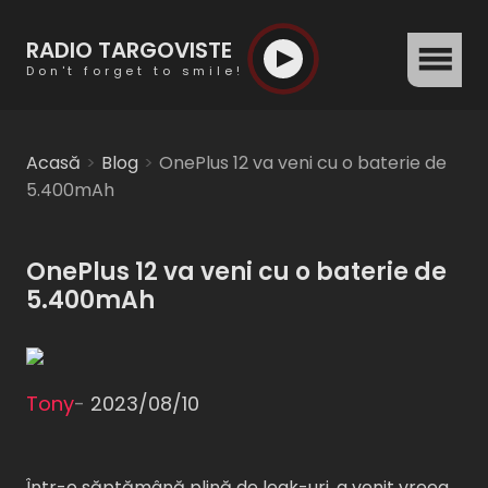
RADIO TARGOVISTE
menu
Don't forget to smile!
Acasă
Blog
OnePlus 12 va veni cu o baterie de
5.400mAh
OnePlus 12 va veni cu o baterie de
5.400mAh
Tony
-
2023/08/10
Într-o săptămână plină de leak-uri, a venit vreea