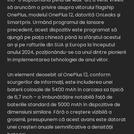
să aruncăm o privire asupra viitorului flagship
OnePlus, modelul OnePlus 12, datorită OnLeaks și
Smartprix. Urmând programul de lansare
precedent, acest dispozitiv este programat să
ajungă pe piața chineză până la sfârșitul acestui
an și pe rafturile din SUA și Europa la începutul
anului 2024, poziționându-se ca unul dintre pionierii
în implementarea tehnologiei de anul viitor.
Un element deosebit al OnePlus 12, conform
scurgerilor de informații, este includerea unei
baterii colosale de 5400 mAh în carcasa sa tipică
de 6,7 inch – o îmbunătățire notabilă față de
bateriile standard de 5000 mAh în dispozitive de
dimensiuni similare. Fără o creștere vizibilă a
grosimii, presupunem că acest avans este datorat
unei creșteri anuale semnificative a densității