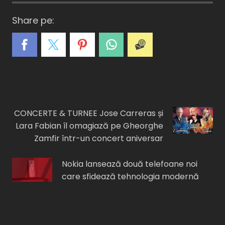
Share pe:
A
C
E
I
F
CONCERTE & TURNEE Jose Carreras și
Lara Fabian îl omagiază pe Gheorghe
Zamfir într-un concert aniversar
Nokia lansează două telefoane noi
care sfidează tehnologia modernă