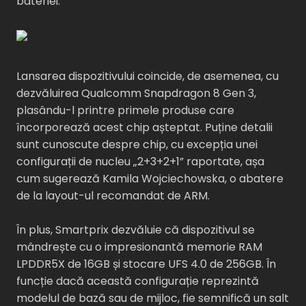
bateriei.
Lansarea dispozitivului coincide, de asemenea, cu
dezvăluirea Qualcomm Snapdragon 8 Gen 3,
plasându-l printre primele produse care
încorporează acest chip așteptat. Puține detalii
sunt cunoscute despre chip, cu excepția unei
configurații de nucleu „2+3+2+1” raportate, așa
cum sugerează Kamila Wojciechowska, o abatere
de la layout-ul recomandat de ARM.
În plus, Smartprix dezvăluie că dispozitivul se
mândrește cu o impresionantă memorie RAM
LPDDR5X de 16GB și stocare UFS 4.0 de 256GB. În
funcție dacă această configurație reprezintă
modelul de bază sau de mijloc, fie semnifică un salt