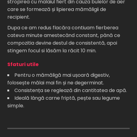
stropirea cu malaiul fiert din cauza bulelor de aer
care se formează și lipierea mămăligii de
recipient.
Dupa ce am redus flacăra contiuam fierberea
cateva minute amestecând constant, până ce
compozitia devine destul de consistentă, apoi
stingem focul si lăsăm la răcit 10 min.
Sfaturi utile
Pentru o mămăligă mai ușoară digestiv,
folosește mălai mai fin și ne degerminat.
Consistența se reglează din cantitatea de apă.
Ideală lângă carne friptă, pește sau legume
simple.