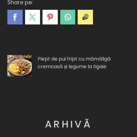
Share pe:
A
C
E
I
F
Piept de pui fript cu mămăligă
cremoasă și legume la tigaie
ARHIVĂ