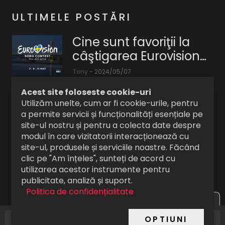
ULTIMELE POSTĂRI
Cine sunt favoriţii la
câştigarea Eurovision
Song Contest 2024?
Tony
-
2024/05/07
Ca
Acest site foloseste cookie-uri
în
Shure SM7B - Microfon
Utilizăm unelte, cum ar fi cookie-urile, pentru
fiecare
a permite servicii și funcționalități esențiale pe
dinamic cardioid
an
site-ul nostru și pentru a colecta date despre
în
Tony
-
2024/05/17
modul în care vizitatorii interacționează cu
site-ul, produsele și serviciile noastre. Făcând
Shure
apropierea
clic pe "Am înțeles", sunteți de acord cu
SM7B
începutului
Amy Lee, noul solist
utilizarea acestor instrumente pentru
-
de
Linkin Park? Iată cum
publicitate, analiză și suport.
Microfon
lună
Politica de confidențialitate
comentează artista
dinamic
mai,
Tony
-
2024/05/07
Ascunde
zvonul
În
cardioid,
ne
OPTIUNI
ultima
oferă
gândim