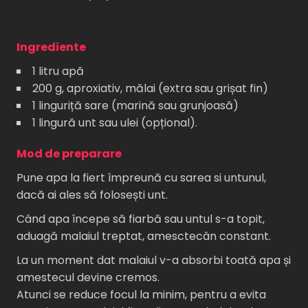
Ingrediente
1 litru apă
200 g, aproxiativ, mălai (extra sau grișat fin)
1 linguriță sare (marină sau grunjoasă)
1 lingură unt sau ulei (opțional).
Mod de preparare
Pune apa la fiert împreună cu sarea si untunul,
dacă ai ales să folosești unt.
Când apa începe să fiarbă sau untul s-a topit,
aduagă malaiul treptat, amesctecân constant.
La un moment dat malaiul v-a absorbi toată apa și
amestecul devine cremos.
Atunci se reduce focul la minim, pentru a evita