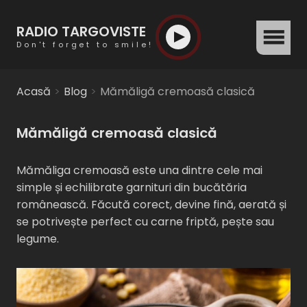
RADIO TARGOVISTE
menu
Don't forget to smile!
Acasă
Blog
Mămăligă cremoasă clasică
Mămăligă cremoasă clasică
Mămăliga cremoasă este una dintre cele mai
simple și echilibrate garnituri din bucătăria
românească. Făcută corect, devine fină, aerată și
se potrivește perfect cu carne friptă, pește sau
legume.