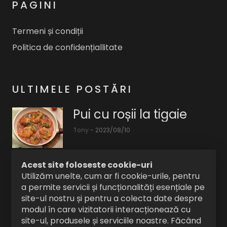
PAGINI
Termeni și condiții
Politica de confidențiallitate
ULTIMELE POSTĂRI
Pui cu roșii la tigaie
Tony
-
2023/08/10
Pui
cu
Acest site foloseste cookie-uri
rosii
Când va fi lansat
Utilizăm unelte, cum ar fi cookie-urile, pentru
la
a permite servicii și funcționalități esențiale pe
iPhone 15?
tigaie,
site-ul nostru și pentru a colecta date despre
reteta
Tony
-
2023/08/09
modul în care vizitatorii interacționează cu
simpla
site-ul, produsele și serviciile noastre. Făcând
Am